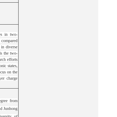
es in two-
hen compared
 in diverse
ds the two-
arch efforts
onic states,
ocus on the
ayer charge
egree from
nd
Junhong
versity of