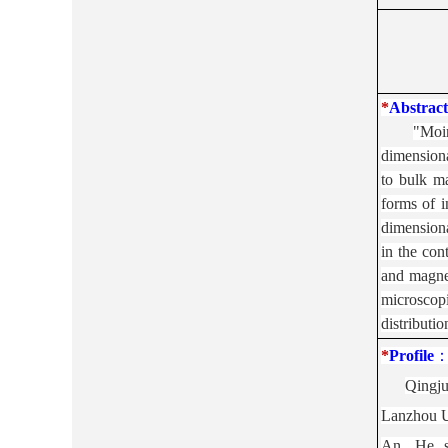
*
Ab
stract
"Moir
dimensiona
to bulk ma
forms of i
dimensional
in the con
and magnet
microscopi
distributio
*
Profile
Qingju
Lanzhou U
An. He su