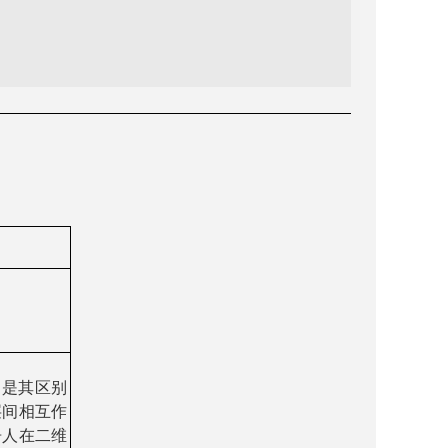
，是其区别
层间相互作
告人在
二维