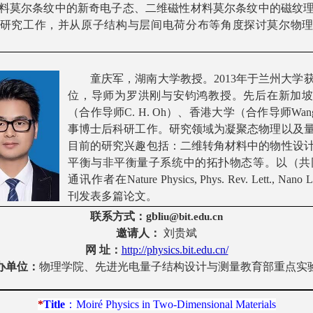
料莫尔条纹中的新奇电子态、二维磁性材料莫尔条纹中的磁纹
研究工作，并从原子结构与层间电荷分布等
角度
探讨莫尔物
童庆军，湖南大学教授。
2013
年于兰州大学
位，导师为罗洪刚与安钧鸿教授。先后在新加
（合作导师
C. H. Oh
）、香港大学（合作导师
Wan
事博士后科研工作。研究领域为凝聚态物理以及
目前的研究兴趣包括：
二维转角材料中的物性设
平衡与非平衡量子系统中的拓扑物
态
等。
以（共
通讯作者在
Nature Physics, Phys. Rev. Lett., Nano L
刊发表多篇论文。
联系方式
：
gb
l
iu@bit.edu.cn
邀请人：
刘贵斌
网
址：
http://physics.bit.edu.cn/
办
单位：
物理
学院
、
先进光电量子结构设计与测量教育部重点实
*
Title
：
Moiré Physics in Two-Dimensional Materials