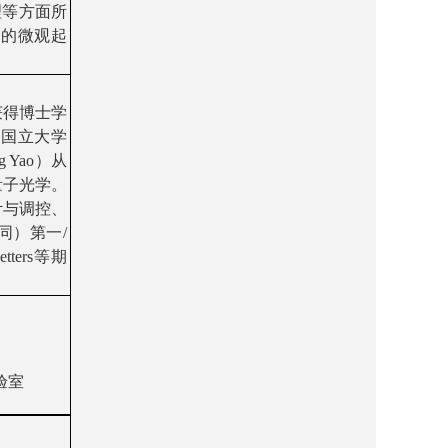
理等
方面所
理的微观起
获得博士学
坡国立大学
g Yao
）从
量子光学。
计与调控
、
同）第一
/
etters
等期
验室