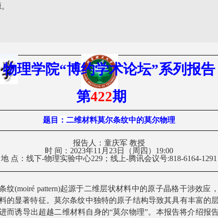
源。
物理学院
“
博约学术
论坛
”
系列报告
第
422
期
题目
：
二维材料莫尔条纹中的莫尔物理
报告人：
童庆军
教授
时
间：
2
023
年1
1
月
23
日（周四）1
9
:
00
地
点：
线下
-
物理实验中心
2
29
；线上
-
腾讯会议
号
:
818-6164-1291
条
纹(
moiré pattern
)起源于
二维层状材料中的原子晶格干涉效应
料的显著特征。莫尔条纹中独特的原子结构导致其具有丰富的
进而诱导出超越二维材料自身的
“
莫尔物理
”
。本报告将介绍报