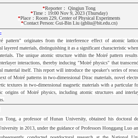
*
Reporter
：
Qingjun
Tong
*
Time
：
1
9:00
N
ov 9, 2023 (Thursday)
*
Place
：
R
oom 229,
C
enter of
P
hysic
al
Experiments
*
Contact Person:
Gui-Bin Liu (gbliu@bit.edu.cn)
:
é pattern" originates from the interference effect of atomic lattic
l layered mater
ials, distinguishing it as a significant characteristic w
terials. The unique atomic structure within the Moiré pattern results
nterlayer interactions, thereby inducing "Moiré physics" that transcen
 material itself. This report will introduce the speaker's series of rese
text of Moiré patterns in two-dimensional Dira
c materials, novel electr
ic textures in two-dimensional magnetic materials with a particular f
c origins of Moiré physics, including atomic structures and interl
ns.
：
n Tong, a professor of Hunan University, obtained his doctoral d
niversity in 2013, under the guidance of Professors Honggang Luo a
bsequently conducted postdoctoral research at the National Uni