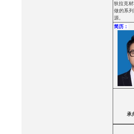
狄拉克材
做的系列
源。
简历
：
承