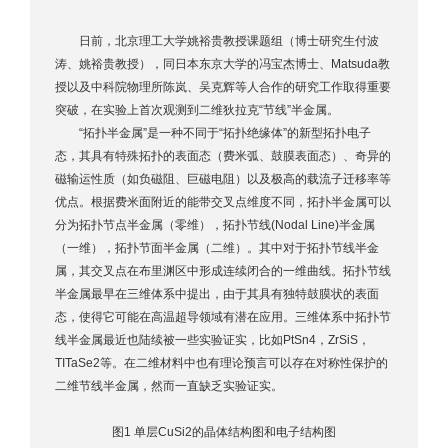
日前，北京理工大学姚裕贵教授课题组（博士研究生付波
涛、姚裕贵教授），同日本东京大学的冯宝杰博士、Matsuda教
授以及中科院物理所陈岚、吴克辉等人合作的研究工作取得重要
突破，在实验上首次观测到二维狄拉克“节线”半金属。
“拓扑半金属”是一种不同于“拓扑绝缘体”的新型拓扑电子
态，其具有特殊拓扑的表面态（费米弧、鼓膜表面态）、奇异的
磁输运性质（如负磁阻、巨磁电阻）以及极高的载流子迁移率等
优点。根据费米面附近的能带交叉点维度不同，拓扑半金属可以
分为拓扑节点半金属（零维），拓扑节线(Nodal Line)半金属
（一维），拓扑节面半金属（二维）。其中对于拓扑节线半金
属，其交叉点在布里渊区中形成连续闭合的一维曲线。拓扑节线
半金属最早在三维体系中提出，由于其具有独特鼓膜状的表面
态，使得它可能在高温超导领域有潜在应用。三维体系中拓扑节
线半金属最近也陆续被一些实验证实，比如PtSn4，ZrSiS，
TITaSe2等。在二维材料中也有理论预言可以存在对称性保护的
二维节线半金属，然而一直缺乏实验证实。
图1 单层CuSi2的晶体结构图和电子结构图