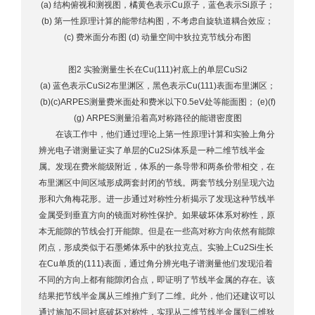
(a) 结构俯视和测视图，橘黄色表示Cu原子，蓝色表示Si原子；
(b) 第一性原理计算的能带结构图，不考虑自旋轨道耦合效应；
(c) 费米面分布图 (d) 动量空间中狄拉克节线分布图
图2 实验测量生长在Cu(111)衬底上的单层CuSi2
(a) 蓝色表示CuSi2布里渊区，黑色表示Cu(111)表面布里渊区；
(b)(c)ARPES测量费米面处和费米以下0.5eV处等能面图； (e)(f)
(g) ARPES测量沿着高对称路径的能谱密度图
在该工作中，他们通过理论上第一性原理计算和实验上角分
辨光电子谱测量证实了单层的Cu2Si体系是一种二维节线半金
属。发现在费米能级附近，体系的一条导带和两条价带相交，在
布里渊区中间区域形成两套封闭的节线。两套节线分别呈现六边
形和六角梅花形。进一步通过对称性分析揭示了发现这种节线半
金属受到垂直方向的镜面对称性保护。如果破坏体系对称性，原
本无能隙的节线会打开能隙。但是在一些高对称方向依然有能隙
闭点，形成类似于石墨烯体系中的狄拉克点。实验上Cu2Si生长
在Cu单质的(111)表面，通过角分辨光电子谱测量他们发现沿着
不同的方向上都有能隙闭合点，即证明了节线半金属的存在。该
结果把节线半金属从三维推广到了二维。此外，他们还建议可以
通过施加不同衬底破坏对称性，实现从二维节线半金属到二维狄