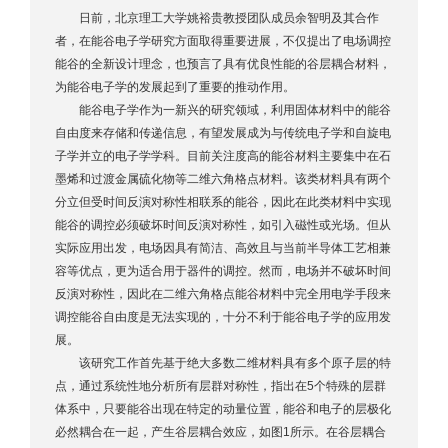
日前，北京理工大学姚裕贵教授团队成员余智明及其合作
者，在能谷电子学研究方面取得重要进展，不仅提出了电场调控
能谷的全新设计理念，也预言了具有优良性能的谷层耦合材料，
为能谷电子学的发展起到了重要的推动作用。
能谷电子学作为一新兴的研究领域，利用固体材料中的能谷
自由度来存储和传递信息，有望发展成为与传统电子学和自旋电
子学并立的电子学学科。目前关注度高的能谷材料主要集中在石
墨烯和过渡金属硫化物等二维六角格点材料。该类材料具有两个
分立但受时间反演对称性相联系的能谷，因此在此类材料中实现
能谷的调控必须破坏时间反演对称性，如引入磁性或光场。但从
实际应用出发，电场因具有简洁、高效且与当前半导体工艺相兼
容等优点，更为适合用于器件的调控。然而，电场并不破坏时间
反演对称性，因此在二维六角格点能谷材料中完全用电学手段来
调控能谷自由度是无法实现的，十分不利于能谷电子学的应用发
展。
该研究工作首先基于绝大多数二维材料具有多个原子层的特
点，通过系统性地分析所有层群对称性，指出在5个特殊的层群
体系中，只要能谷出现在特定的动量位置，能谷和电子的层极化
必然耦合在一起，产生谷层耦合效应，如图1所示。在谷层耦合