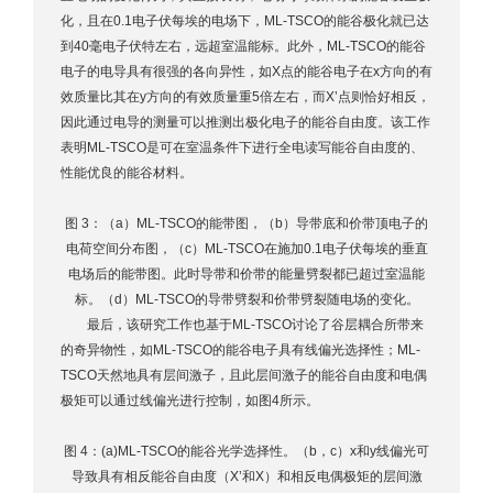
化，且在0.1电子伏每埃的电场下，ML-TSCO的能谷极化就已达
到40毫电子伏特左右，远超室温能标。此外，ML-TSCO的能谷
电子的电导具有很强的各向异性，如X点的能谷电子在x方向的有
效质量比其在y方向的有效质量重5倍左右，而X’点则恰好相反，
因此通过电导的测量可以推测出极化电子的能谷自由度。该工作
表明ML-TSCO是可在室温条件下进行全电读写能谷自由度的、
性能优良的能谷材料。
图 3：（a）ML-TSCO的能带图，（b）导带底和价带顶电子的
电荷空间分布图，（c）ML-TSCO在施加0.1电子伏每埃的垂直
电场后的能带图。此时导带和价带的能量劈裂都已超过室温能
标。（d）ML-TSCO的导带劈裂和价带劈裂随电场的变化。
最后，该研究工作也基于ML-TSCO讨论了谷层耦合所带来
的奇异物性，如ML-TSCO的能谷电子具有线偏光选择性；ML-
TSCO天然地具有层间激子，且此层间激子的能谷自由度和电偶
极矩可以通过线偏光进行控制，如图4所示。
图 4：(a)ML-TSCO的能谷光学选择性。（b，c）x和y线偏光可
导致具有相反能谷自由度（X’和X）和相反电偶极矩的层间激