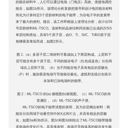
的能谷材料中，人们可以通过电场（门电压）高效、便捷地调控
能谷，如图1b所示。该理论分析直接把搜寻和设计电控能谷材料
简化为计算特定5个层群材料的电子能带，为谷电子学的发展带
来了极大的便利。随后，该工作即根据上述理论分析，设计出59
号层群材料ML-TSCO。该材料的晶体结构同实验已合成的ZrSiS
单层结构类似，具有5个原子层，由O、Ti、Si/C、Ti和O原子层
相继垂直堆垛而成，如图2所示。
图 1:（a）多原子层二维材料可看成由上下两层构成。上层和下
层可能含有多个原子层。不同的能谷电子（红色或蓝色）分别局
域在上层和下层。（b）当不同能谷电子具有相反的层极化
（P）时，施加垂直电场可导致能谷极化。虚线和实线分别表示
未加和已加电场时的能带。
图 2：ML-TSCO 的(a) 侧视图(b)俯视图。（c）ML-TSCO的布
里渊区，（d）ML-TSCO的声子谱。
ML-TSCO的电子能带清楚的表明，其为谷层耦合材料：两
能谷分别局域于动量空间中的X点和X’点，并具有相反的层极
化，如图3a和3b所示。图3c和图3d则给出了ML-TSCO能带随垂
直电场的变化行为，其直接表明，电场可导致体系的能谷发生极