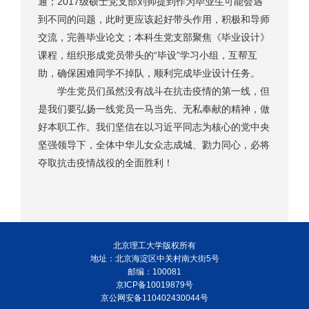
通；2017级硕士党支部刘帅提到作为毕业生可能会遇
到不同的问题，此时更应该起好带头作用，积极和导师
交流，完善毕业论文；本科生党支部聚焦《毕业设计》
课程，组织形成党员带头的“毕设”学习小组，互帮互
助，确保困难同学不掉队，顺利完成毕业设计任务。
学生党员们虽然没有战斗在抗击疫情的第一线，但
是我们要弘扬一线党员一马当先、无私奉献的精神，做
好本职工作。我们坚信在以习近平同志为核心的党中央
坚强领导下，全体中华儿女众志成城、勠力同心，必将
夺取抗击疫情战役的全面胜利！
北京理工大学版权所有
地址：北京海淀区中关村南大街5号
邮编：100081
京ICP备10019879号
京公网安备110402430044号