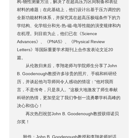
构-物性测量方法，解决了在超高压力区间制备和表征
材料的难题；在此基础上，他们设计出基于压力调控的
全新功能材料体系，并探究其在超高压极端条件下的力
学结构、化学组分和光-热-磁-电等性能的演变规律和内
在机理。到目前为止，他们已在《Science
Advances》、《PNAS》、《Physical Review
Letters》等国际重要学术期刊上合作发表论文近20
篇。
从伦敦归来后，李翔老师与学院师生分享了John
B. Goodenough教授许多珍贵的照片、手稿和科研经
历，并谈起他与导师间令人感动的情谊：“他对我而
言，不是传奇，只是亲人。”这极大地激发了师生奉献
科研的热情，更加坚定了我们争创一流勇攀学科高峰的
决心和信心！
再次热烈祝贺John B. Goodenough教授获得诺贝
尔奖！
附件：John B. Goodenough教授和李翔老师对话