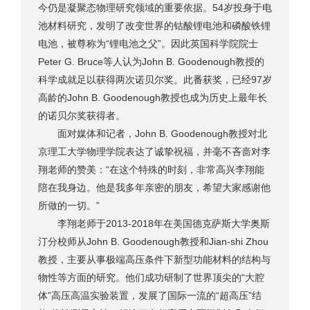
今仍是凝聚态物理研究领域的重要依据。54岁投身于电
池材料研究，发明了改变世界的钴酸锂电池和磷酸铁锂
电池，被尊称为“锂电池之父”。因此英国科学院院士
Peter G. Bruce等人认为John B. Goodenough教授的
科学成就足以获得两次诺贝尔奖。此番获奖，已经97岁
高龄的John B. Goodenough教授也成为历史上最年长
的诺贝尔奖获得者。
面对媒体和记者，John B. Goodenough教授对北
京理工大学物理学院表达了诚挚祝福，并毫不吝啬对李
翔老师的赞美：“在这个特殊的时刻，非常高兴李翔能
陪在我身边。他是我多年亲密的朋友，希望大家感谢他
所做的一切。”
李翔老师于2013-2018年在美国德克萨斯大学奥斯
汀分校师从John B. Goodenough教授和Jian-shi Zhou
教授，主要从事极端高压条件下新型功能材料的结构与
物性等方面的研究。他们成功研制了世界顶尖的“大腔
体”高压高温实验装置，发展了国际一流的“超高压”结