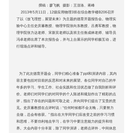
撰稿：廖飞帆 摄影：王澎洛、蒋峰
2013年5月11日，12级应用物理3班在综合教学楼B206召开
了以《放飞理想，展望未来》为主题的德育开题报告会。物理实
验中心主任史庆蕃教授、物理学院张向东教授、吕勇军教授，物
理学院张力达老师、宋新宾老师以及班主任衡成林老师、辅导员
冯卓老师出席了本次报告会，并与上台展示的同学积极互动，进
行现场点评和辅导。
为了此次德育开题会，同学们精心准备了ppt和演讲内容，其内
容主要包括对目前的反思和对未来的展望。各位同学对自己的半
年多的学习、学生工作、社会实践和生活状态做了自我剖析和评
价。老师们对同学们的对同学的个人陈述和规划作出了精彩的点
评，指出了存在的问题和可取之处，并向同学们提出了宝贵的意
见。史庆蕃教授在点评时说：“任何时候都不会太晚，只要努力
去做，总会有收获。” 指出在大学同学们应改变之前的学习习惯
和思维，不要功利地去学习，在学习中要注意能力的提升和培
养。大会内容十分丰富，除了同学演讲，老师点评外，中间休息