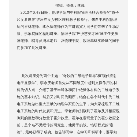
撰稿、摄像：李巍
2013年6月8日晚，物理学院与中科院物理所联合举办的“原子
尺度看世界”讲座在良乡校区理科教学楼举行。来自中科院物理
所的谷林老师、李永庆老师作为主讲嘉宾为同学们带来了生动活
泼、形象易懂的精彩讲座。物理学院“严济慈英才班”班主任史庆
藩老师、辅导员冯卓老师，及物理学院、数理基础实验班的同学
们参加了此次讲座。
此次讲座分为两个主题：“奇妙的二维电子世界”和“现代投射
电子显微学”。李永庆老师首先从不同维度中起到支撑作用的材
料为切入点，介绍了基于半导体和拓扑绝缘体材料的二维电子系
统的基本知识。然后又以时间为顺序，结合在各个时代中为二维
电子系统做出重大贡献的物理学家们的生平，为大家梳理了二维
电子系统的时代发展和演进。李老师特别谈到了霍尔及其相应观
测到的整数和分数量子霍尔效应。霍尔在发现量子的霍尔效应之
前，是个名不见经传的研究生，他勇于挑战、钻研权威的“定
论”，最终获得了成功。他告诉同学，在学习和科研中，要学知