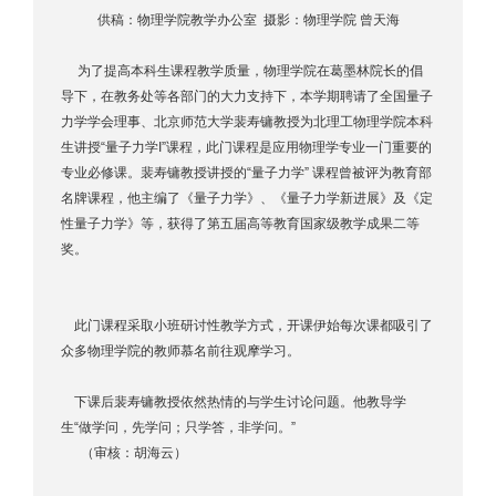
供稿：物理学院教学办公室 摄影：物理学院 曾天海
为了提高本科生课程教学质量，物理学院在葛墨林院长的倡
导下，在教务处等各部门的大力支持下，本学期聘请了全国量子
力学学会理事、北京师范大学裴寿镛教授为北理工物理学院本科
生讲授“量子力学I”课程，此门课程是应用物理学专业一门重要的
专业必修课。裴寿镛教授讲授的“量子力学” 课程曾被评为教育部
名牌课程，他主编了《量子力学》、《量子力学新进展》及《定
性量子力学》等，获得了第五届高等教育国家级教学成果二等
奖。
此门课程采取小班研讨性教学方式，开课伊始每次课都吸引了
众多物理学院的教师慕名前往观摩学习。
下课后裴寿镛教授依然热情的与学生讨论问题。他教导学
生“做学问，先学问；只学答，非学问。”
（审核：胡海云）