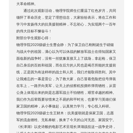
大革命精神。
通过此次观影活动，物理学院师生们重温了红色岁月，共同
缅怀了革命历史，坚定了理想信念，大家纷纷表示，将在工作和
学习中发扬伟大的抗美援朝精神，不忘初心，为实现两个一百年
的伟大目标不懈奋斗！
附部分学生观影心得：
物理学院2020级硕士生曹会静：为了保卫自己刚刚诞生于硝烟
与战火中的祖国，满心以为可以休战的解放军战士在得知国家又
面临新的战争时，没有一丝犹豫直接又上了战场，拿起枪，保卫
自己身后的百姓和祖国，而在后方的人民也是竭尽所能的支援前
线，正是因为有这样样的战士和人民，我们才能取得胜利。其中
让我难忘的一幕是雷公，为了救大家，自己冒着危险把信号弹装
在车上，一路开向美军，让天上的侦察机投掷炸弹而牺牲，从雷
公身上体现出来的则是志愿军战士不怕牺牲，艰苦卓越的精神。
我们作为后辈既要珍惜来之不易的和平时光，也要学习英雄们保
家卫国的精神，从小事做起，认真努力学习，专心投入科研。
物理学院2020级硕士生王财木：抗美援朝就是保家卫国，志愿
军的流血牺牲、无私奉献，换来了今天的山河无恙、家国安宁。
《长津湖》以史诗般的电影艺术呈现长津湖战役这一战争史诗，