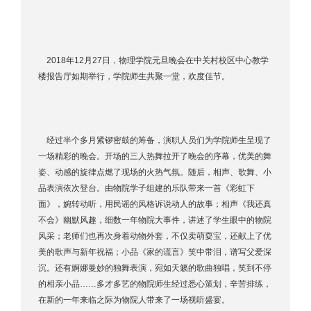
2018年12月27日，物理学院元旦晚会在中关村校区中心教学
楼报告厅如期举行，学院师生共聚一堂，欢度佳节。
经过半个多月紧锣密鼓的筹备，演职人员们为学院师生呈现了
一场精彩的晚会。开场的三人热舞拉开了晚会的序幕，优美的舞
姿、动感的旋律点燃了现场的火热气氛。随后，相声、歌舞、小
品表演依次登台。由物院学子组建的乐队带来一首《彩虹下
面》，婉转动听，用民谣的风格诉说动人的故事；相声《我还真
不会》幽默风趣，细数一年物院大事件，讲述了学生眼中的物院
风采；老师们也再次身着动物外套，不仅卖萌耍宝，还献上了优
美的歌声与新年祝福；小品《家的谎言》笑中带泪，谱写父爱深
沉。还有婀娜曼妙的独舞表演，宛如天籁的歌曲独唱，笑到不停
的相亲小品……多才多艺的物院师生经过悉心策划，辛苦排练，
在新的一年来临之际为物院人带来了一场视听盛宴。