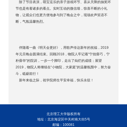
除了节目表演，萌宝逗乐的亲子游戏环节、喜从天降的抽奖环
节也是有着诸多的看点。实时互动的微信墙，惊喜不断的小礼
物，让观众们也更方便地参与到了晚会之中，现场欢声笑语不
断，气氛温馨热烈。
伴随着一曲《明天会更好》，用歌声传达新年的祝福，2019
年元旦晚会圆满结束。回顾2018，物院人牢记着“宁拙毋巧，宁
朴毋华”的院训，一步一个脚印，走出了灿烂的成绩；展望
2019，物院人将继续在“小物院，大家庭”的温馨氛围中，努力奋
斗，砥砺前行！
新年来临之际，祝学院师生平安幸福，快乐永驻！
北京理工大学版权所有
地址：北京海淀区中关村南大街5号
邮编：100081