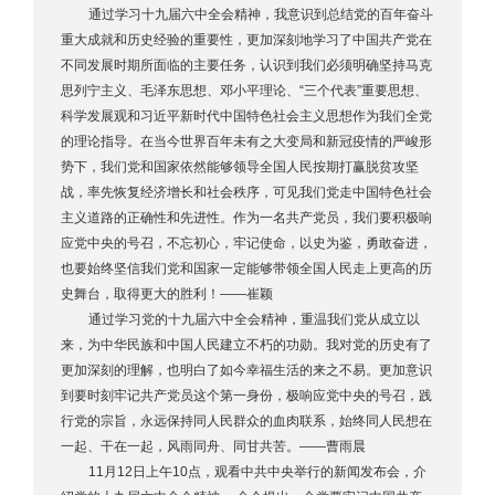
通过学习十九届六中全会精神，我意识到总结党的百年奋斗
重大成就和历史经验的重要性，更加深刻地学习了中国共产党在
不同发展时期所面临的主要任务，认识到我们必须明确坚持马克
思列宁主义、毛泽东思想、邓小平理论、“三个代表”重要思想、
科学发展观和习近平新时代中国特色社会主义思想作为我们全党
的理论指导。在当今世界百年未有之大变局和新冠疫情的严峻形
势下，我们党和国家依然能够领导全国人民按期打赢脱贫攻坚
战，率先恢复经济增长和社会秩序，可见我们党走中国特色社会
主义道路的正确性和先进性。作为一名共产党员，我们要积极响
应党中央的号召，不忘初心，牢记使命，以史为鉴，勇敢奋进，
也要始终坚信我们党和国家一定能够带领全国人民走上更高的历
史舞台，取得更大的胜利！——崔颖
通过学习党的十九届六中全会精神，重温我们党从成立以
来，为中华民族和中国人民建立不朽的功勋。我对党的历史有了
更加深刻的理解，也明白了如今幸福生活的来之不易。更加意识
到要时刻牢记共产党员这个第一身份，极响应党中央的号召，践
行党的宗旨，永远保持同人民群众的血肉联系，始终同人民想在
一起、干在一起，风雨同舟、同甘共苦。——曹雨晨
11月12日上午10点，观看中共中央举行的新闻发布会，介