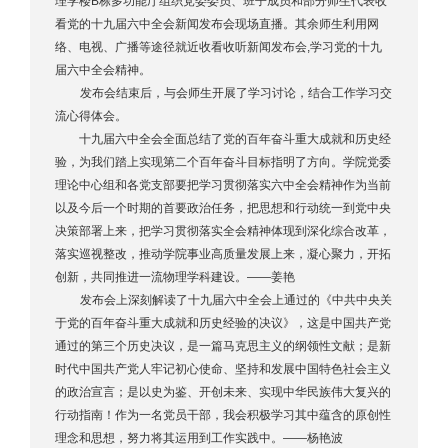
理学楼B栋多功能厅组织党委委员、班子成员和部分师生代表收
看党的十九届六中全会新闻发布会现场直播。其余师生利用网
络、电视、广播等途径就近收看收听新闻发布会,学习党的十九
届六中全会精神。
发布会结束后，与会师生开展了学习讨论，结合工作学习交
流心得体会。
十九届六中全会全面总结了党的百年奋斗重大成就和历史经
验，为我们踏上实现第二个百年奋斗目标指明了方向。学院党委
理论中心组和各党支部要把学习贯彻落实六中全会精神作为当前
以及今后一个时期的首要政治任务，把思想和行动统一到党中央
决策部署上来，把学习贯彻落实全会精神体现到深化综合改革，
落实巡视整改，推动学院事业高质量发展上来，凝心聚力，开拓
创新，共同推进一流物理学科建设。——姜艳
发布会上深刻解读了十九届六中全会上通过的《中共中央关
于党的百年奋斗重大成就和历史经验的决议》，这是中国共产党
通过的第三个历史决议，是一篇马克思主义的纲领性文献；是新
时代中国共产党人牢记初心使命、坚持和发展中国特色社会主义
的政治宣言；是以史为鉴、开创未来、实现中华民族伟大复兴的
行动指南！作为一名党员干部，我会积极学习其中蕴含的原创性
理念和思想，努力将其运用到工作实践中。——杨艳波