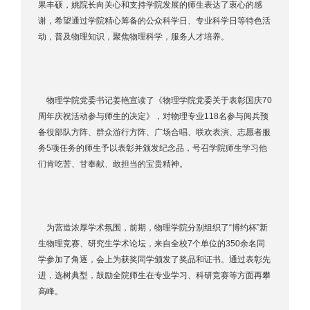
果丰硕，姚院长向关心和支持学院发展的师生表达了衷心的感
谢，希望通过学院精心筹备的公众科学日、专业科学日等特色活
动，普及物理知识，聚焦物理科学，服务人才培养。
物理学院党委书记姜艳宣读了《物理学院党委关于表彰国庆70
周年庆祝活动参与师生的决定》，对物理专业118名参与阅兵预
备役部队方阵、群众游行方阵、广场合唱、联欢表演、志愿者服
务5项任务的师生予以表彰并颁发纪念品，号召学院师生学习他
们肯吃苦、甘奉献、敢担当的宝贵精神。
为营造浓厚学术氛围，前期，物理学院分别组织了“博约杯”新
生物理竞赛、研究生学术论坛，来自全校7个单位的350余名同
学参加了角逐，会上为获奖同学颁发了奖品和证书。通过表彰先
进，选树典型，鼓励全院师生在专业学习、科研竞赛等方面再攀
高峰。