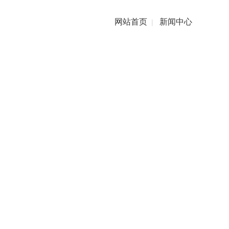
网站首页
新闻中心
|
养质量，12月30日下午，由北京理工大学物理学院、
副院长李军刚主持。