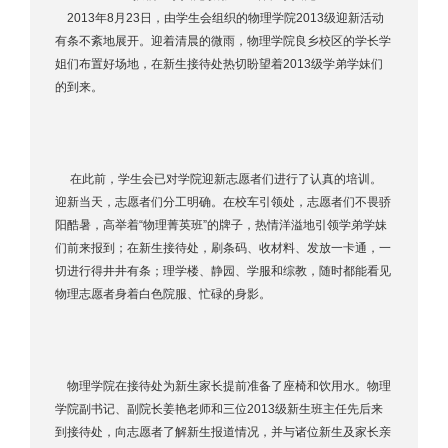
2013年8月23日，由学生会组织的物理学院2013级迎新活动
有条不紊地展开。迎着清晨的微雨，物理学院良乡校区的学长学
姐们布置好场地，在新生接待处热切盼望着2013级学弟学妹们
的到来。
在此前，学生会已对学院迎新志愿者们进行了认真的培训。
迎新当天，志愿者们分工明确。在校车引领处，志愿者们不畏骄
阳酷暑，高举着“物理菁英班”的牌子，热情洋溢地引领学弟学妹
们前来报到；在新生接待处，刷条码、收材料、发放一卡通，一
切进行得井井有条；理学楼、静园、学服和综教，随时都能看见
物理志愿者身着白色院服、忙碌的身影。
物理学院在接待处为新生家长提前准备了座椅和饮用水。物理
学院副书记、副院长姜艳老师和三位2013级新生班主任先后来
到接待处，向志愿者了解新生报道情况，并与诸位新生及家长亲