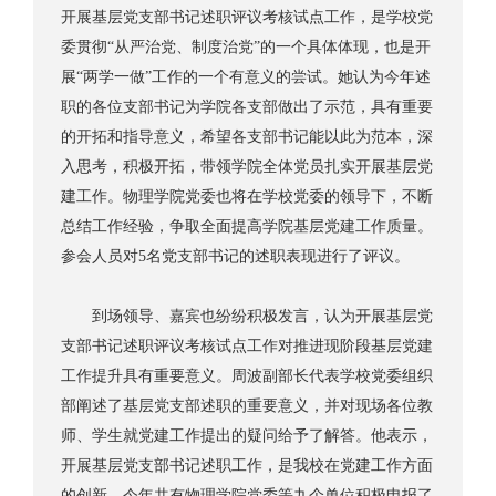
开展基层党支部书记述职评议考核试点工作，是学校党
委贯彻“从严治党、制度治党”的一个具体体现，也是开
展“两学一做”工作的一个有意义的尝试。她认为今年述
职的各位支部书记为学院各支部做出了示范，具有重要
的开拓和指导意义，希望各支部书记能以此为范本，深
入思考，积极开拓，带领学院全体党员扎实开展基层党
建工作。物理学院党委也将在学校党委的领导下，不断
总结工作经验，争取全面提高学院基层党建工作质量。
参会人员对5名党支部书记的述职表现进行了评议。
到场领导、嘉宾也纷纷积极发言，认为开展基层党
支部书记述职评议考核试点工作对推进现阶段基层党建
工作提升具有重要意义。周波副部长代表学校党委组织
部阐述了基层党支部述职的重要意义，并对现场各位教
师、学生就党建工作提出的疑问给予了解答。他表示，
开展基层党支部书记述职工作，是我校在党建工作方面
的创新，今年共有物理学院党委等九个单位积极申报了