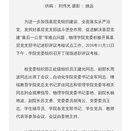
供稿： 刘伟光 摄影： 姚远
为进一步加强基层党组织建设、全面落实从严治
党、发挥好基层党支部战斗堡垒作用、促进解决基层党
建“最后一公里”等难点问题，物理学院党委积极开展基
层党支部书记述职评议考核试点工作。2016年11月11日
下午，学院党委组织召开了现场述职评议考核。
校党委组织部正处级组织员王建光同志、副部长周
波同志出席了会议，自动化学院党委书记金军同志、继
续教育学院党总支书记罗佳同志和管理学院党委等相关
同志到会观摩指导。物理学院党委书记姜艳、副院长杨
艳波、副院长苏文勇、党委委员胡海云、党委委员王
志、学生辅导员、学院各党支部书记、学生党员、教师
代表等参加会议。会议由姜艳主持。