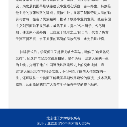
设，为发展我国早期铁路建设事业呕心沥血，奋斗终生。特别是
他主持的京张铁路的建成，震惊中外，显示了我国劳动人民的勤
劳与智慧，振奋了民族精神，推动了铁路事业的发展。他在帝国
主义列强面前不畏强暴，威武不屈，提出“各出所学、各尽所
知，使国家不受外侮，以自立于地球之上”的口号，代表了炎黄
子孙百折不找、永不屈服的高尚的民族气节，永为后世楷模。
挂牌仪式后，学院师生又赴青龙峡火车站，瞻仰了“詹天佑纪
念碑”，纪念碑与纪念馆遥遥相望。整个历程，以詹天佑的一生
为主线，介绍了他在中国近代铁路建设史上的突出成就。通
过“詹天佑纪念馆”的社会实践，不但可以了解詹天佑光辉的一
生，还可以从一个侧面了解我国早期铁路建设的概况、技术及其
成就，从而激励我们广大青年学子振兴中华的奋斗精神。
北京理工大学版权所有
地址：北京海淀区中关村南大街5号