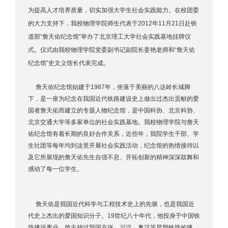
为提高人才培养质量，切实加强大学生社会实践能力。在校团委
的大力支持下，我校物理学院师生代表于2012年11月21日赴铁
道部“詹天佑纪念馆”举办了北京理工大学社会实践基地挂牌仪
式。仪式由我校物理学院党委副书记副院长姜艳老师和“詹天佑
纪念馆”史文义馆长代表完成。
詹天佑纪念馆始建于1987年，坐落于美丽的八达岭长城脚
下，是一座为纪念在我国近代铁路建设史上做出过杰出贡献的爱
国者詹天佑而建立的专题人物纪念馆，是中国科协、北京科协、
北京交通大学等多家单位的社会实践基地。我校物理学院与詹天
佑纪念馆有着长期的良好合作关系，近些年，我院学生干部、学
生社团等每年均到这里开展社会实践活动，纪念馆的热情接待以
及它所展现的詹天佑先生自强不息、开拓创新的精神深深鼓舞和
感动了每一位学生。
詹天佑是我国近代科学与工程技术史上的先驱，也是我国近
代史上杰出的爱国知识分子。19世纪八十年代，他投身于中国铁
路建设事业，曾主持过我国京张、川汉、粤汉等早期铁路的建