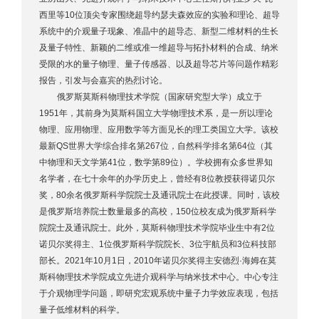
西里等10位顶尖专家围绕超导约瑟夫森效应的实验和理论、超导
系统中的介观量子现象、准晶中的超导态、新型二维材料的生长
及量子特性、新颖的二维或准一维超导与拓扑材料的合成、纳米
受限的水的量子物理、量子传感器、以及超导芯片等问题作精彩
报告，引发与会嘉宾的热烈讨论。
俄罗斯莫斯科物理技术学院（国家研究型大学）成立于
1951年，其前身为莫斯科国立大学物理技术系，是一所以理论
物理、应用物理、应用数学等方面见长的理工类国立大学。该校
最新QS世界大学综合排名第267位，自然科学排名第64位（其
中物理和天文学第41位，数学第89位）。学校拥有众多世界知
名学者，在七十余年的办学历史上，曾经有8位教授获得诺贝尔
奖，80余名俄罗斯科学院院士及通讯院士在此授课。同时，该校
是俄罗斯培养院士数量最多的高校，150位校友成为俄罗斯科学
院院士及通讯院士。此外，莫斯科物理技术学院毕业生中有2位
诺贝尔奖得主、1位俄罗斯科学院院长、3位宇航员和3位科技部
部长。2021年10月1日，2010年诺贝尔奖得主安德烈·海姆在莫
斯科物理技术学院成立先进介观科学与纳米技术中心。中心专注
于介观物理学问题，即研究宏观系统中量子力学效应表现，包括
量子低维材料的科学。