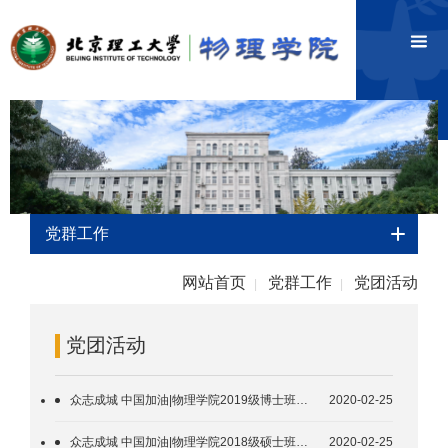
党群工作
网站首页
党群工作
党团活动
|
|
党团活动
众志成城 中国加油|物理学院2019级博士班团支部开展主题团日活动
2020-02-25
众志成城 中国加油|物理学院2018级硕士班团支部开展主题团日活动
2020-02-25