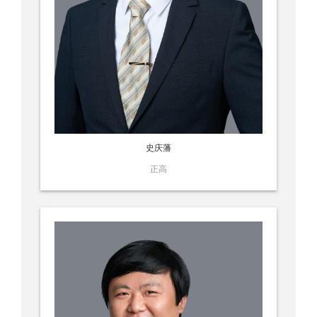
史庆藩
正高