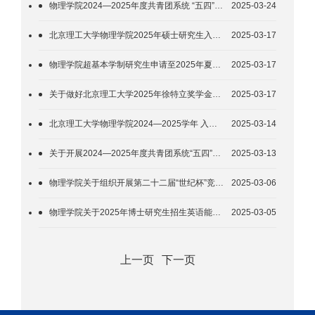
物理学院2024—2025年度共青团系统 “五四”评优结果公示
2025-03-24
北京理工大学物理学院2025年硕士研究生入学考试复试通知
2025-03-17
物理学院超基本学制研究生申请至2025年夏季毕业汇总表
2025-03-17
关于做好北京理工大学2025年徐特立奖学金评选工作的通知
2025-03-17
北京理工大学物理学院2024—2025学年 入党积极分子培训方案
2025-03-14
关于开展2024—2025年度共青团系统“五四”评优工作的通知
2025-03-13
物理学院关于组织开展第二十二届“世纪杯”竞赛项目申报的通知
2025-03-06
物理学院关于2025年博士研究生招生英语能力测试成绩查询、学校分数线及成绩复核的通知
2025-03-05
上一页
下一页