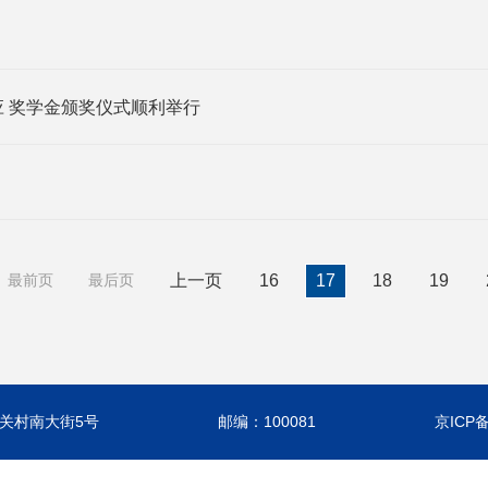
应 奖学金颁奖仪式顺利举行
最前页
最后页
上一页
16
17
18
19
关村南大街5号
邮编：100081
京ICP备