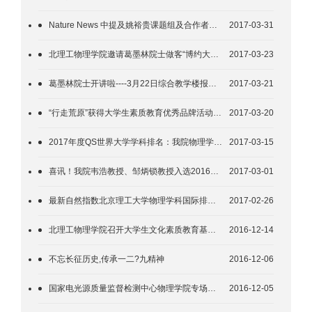
Nature News 中提及姚裕贵课题组及合作者在高温超导中的工作
2017-03-31
北理工物理学院邀请葛墨林院士做客“博约大讲堂”
2017-03-23
葛墨林院士开讲啦----3月22日综合教学楼报告厅
2017-03-21
“行走荒原”获得大学生素质教育优秀品牌活动金牌
2017-03-20
2017年度QS世界大学学科排名：我院物理学科国内排名第8
2017-03-15
喜讯！我院韦浩教授、邹炳锁教授入选2016年中国高被引学者榜单！
2017-03-01
最新自然指数北京理工大学物理学科国际排名161，国内排名15
2017-02-26
北理工物理学院召开大学生文化素质教育基地建设研讨会
2016-12-14
不忘长征历史,传承一二?九精神
2016-12-06
国家电光源质量监督检测中心物理学院专场招聘会成功举办
2016-12-05